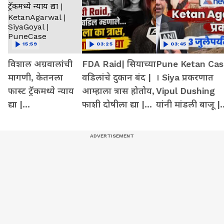
15:59
03:25
03:45
विशाल अग्रवालांची
FDA Raid| सियाच्या
Pune Ketan Cas
मागणी, केतनला
वडिलांचे दुकान बंद |
। Siya प्रकरणात
फास्ट ट्रॅकमध्ये न्याय
आम्हाला त्रास होतोय,
Vipul Dushing
द्या |
फाशी दोषीला द्या |
यांनी मांडली बाजू |
KetanAgarwal |
Ketan agarwal
Hearing | Court
SiyaGoyal |
case
PuneCase