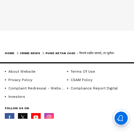
HOME
CRIME NEWS
PUNE KETAN CASE । सियाचे वडाील म्हणाले, तर मुलीला ही शिक्षा द्या | LOHAGAD FORT CASE | SIYA GOYAL
About Website
Terms Of Use
Privacy Policy
CSAM Policy
Complaint Redressal - Website
Compliance Report Digital
Investors
FOLLOW US ON
© Copyright 2026 Asianxt Digital Technologies Private Limited (Formerly
known as Asianet News Media & Entertainment Private Limited) | All Rights