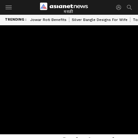
मराठी
TRENDING :
Jowar Roti Benefits
Silver Bangle Designs For Wife
To