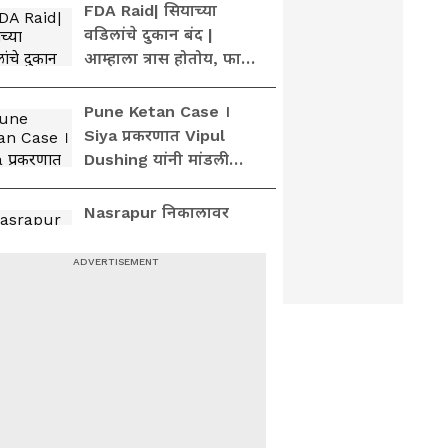
SiyaGoyal | PuneCase
FDA Raid| सियाच्या
वडिलांचे दुकान बंद |
आम्हाला त्रास होतोय, फाशी
दोषीला द्या | Ketan
agarwal case
Pune Ketan Case ।
Siya प्रकरणात Vipul
Dushing यांनी मांडली
बाजू | Hearing | Court
Nasrapur निकालावर
Ajay Misar यांची
प्रतिक्रिया | POCSO |
Verdict | Capital
Punishment
Pune Ketan Case ।
केतन अग्रवाल प्रकरणात
लोहगडवर घटनाक्रमाची
पुनर्रचना | Lohagad Fort
| Sia Goyal
Pune Ketan Case ।
केतन अग्रवालला श्रद्धांजली