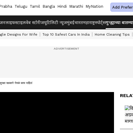
Prabha
Telugu
Tamil
Bangla
Hindi
Marathi
MyNation
Add Prefer
ंजन
लाइफस्टाइल
वेब स्टोरीज
यूटिलिटी न्यूज
मुंबई
भारत
महाराष्ट्र
स्पोर्ट्स
गुन्ह्याच्या बातम्य
ngle Designs For Wife
Top 10 Safest Cars In India
Home Cleaning Tips
 रक्षकाने नेमकं काय पाहिलं
RELA