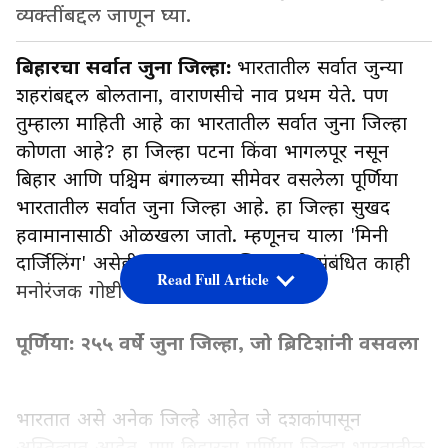
व्यक्तींबद्दल जाणून घ्या.
बिहारचा सर्वात जुना जिल्हा:
भारतातील सर्वात जुन्या
शहरांबद्दल बोलताना, वाराणसीचे नाव प्रथम येते. पण
तुम्हाला माहिती आहे का भारतातील सर्वात जुना जिल्हा
कोणता आहे? हा जिल्हा पटना किंवा भागलपूर नसून
बिहार आणि पश्चिम बंगालच्या सीमेवर वसलेला पूर्णिया
भारतातील सर्वात जुना जिल्हा आहे. हा जिल्हा सुखद
हवामानासाठी ओळखला जातो. म्हणूनच याला 'मिनी
दार्जिलिंग' असेही म्हणतात. या जिल्ह्याशी संबंधित काही
Read Full Article
मनोरंजक गोष्टी जाणून घेऊया.
पूर्णिया: २५५ वर्षे जुना जिल्हा, जो ब्रिटिशांनी वसवला
भारतात असे अनेक जिल्हे आहेत जे दशकांपासून
अस्तित्वात आहेत. पण बिहारचा पूर्णिया जिल्हा भारतातील