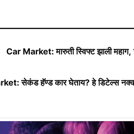
Car Market: मारुती स्विफ्ट झाली महाग, जा
et: सेकंड हॅण्ड कार घेताय? हे डिटेल्स नक
प्न अधुरे राहिलेल्या कष्टकरी आणि भूमिहीन श
्ट अटींवर आणि ठरावीक कालावधीसाठी शेती कर
 कायदेशीररित्या पिके घेऊन आपले उत्पन्न व