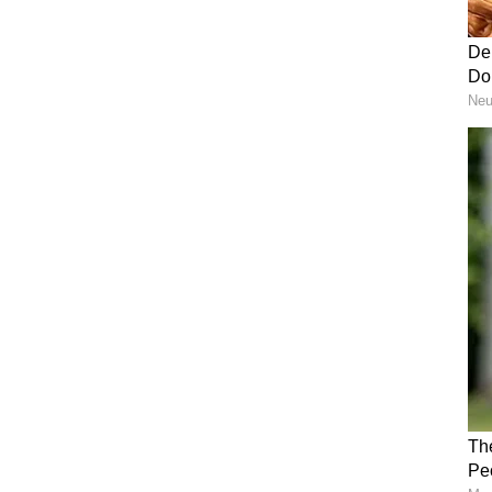
पट्टा मिळवण्यासाठी कोण पात्र आहे?
शासनाकडून पट्टा देताना प्रामुख्याने समाज
भूमिहीन शेतकरी:
ज्यांच्याकडे स्वतःची हक्का
मागासवर्गीय घटक:
अनुसूचित जाती (SC), जमा
शेतकरी गट:
महिला बचत गट किंवा शेतकरी उ
अल्पभूधारक:
ज्यांची जमीन उदरनिर्वाहासाठी प