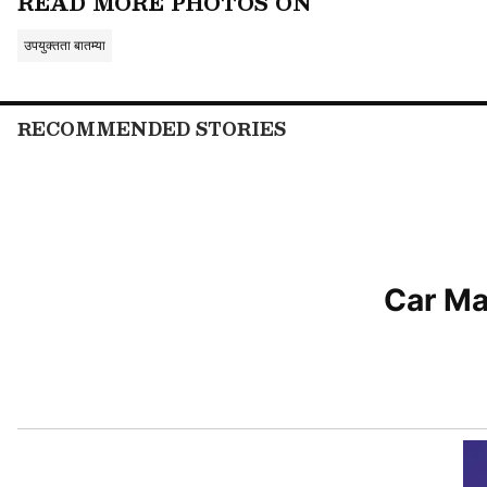
READ MORE PHOTOS ON
उपयुक्तता बातम्या
RECOMMENDED STORIES
भूमिहीन शेतकऱ्यांसाठी मोठी संधी!
Car Mark
मुंबई :
स्वतःची जमीन नाही म्हणून शेतीचे स्व
हा एक सक्षम पर्याय ठरत आहे. सरकार विशिष
जमिनीवर जरी मालकी हक्क नसला, तरी त्यावर