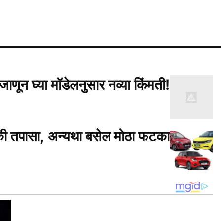
णून घ्या मॉडेलनुसार नव्या किंमती!
्की तपासा, अन्यथा बसेल मोठा फटका
ेतकऱ्यांसाठी 'भाडेपट्टा' (Leasehold Land)
ण्यासाठी जमीन उपलब्ध करून देते. या
ाढवण्याचा अधिकार शेतकऱ्याला मिळतो.