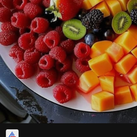
गोड फळे खाल्ल्याने मधुमेह होतो.