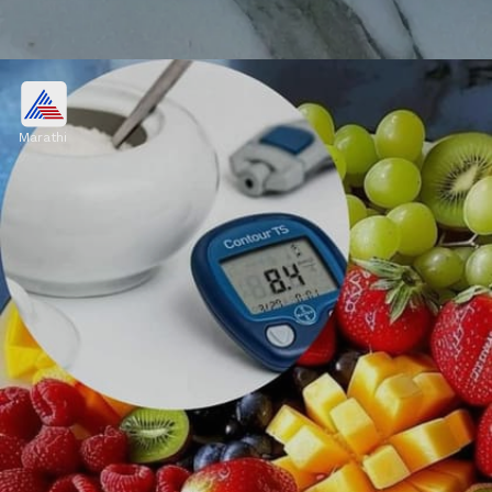
गोड पदार्थ खाल्ल्याने शरीरातील साखर वाढून मधुमेह
होतो.
Marathi
Image credits: Social Media