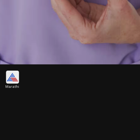
हा आजार आटोक्यात न आल्यामुळे शरीरातील अवयव
निकामी होतात.
Marathi
Image credits: social media