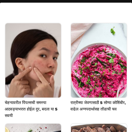
मधुमेह हा आजार बरा होत नाही.
Image credits: Freepik
चेहऱ्यावरील पिंपल्सची समस्या
रात्रीच्या जेवणासाठी 5 सोप्या कोशिंबीर,
आठवड्याभरात होईल दूर, बदला या 5
वाढेल अन्नपदार्थासह तोंडाची चव
सवयी