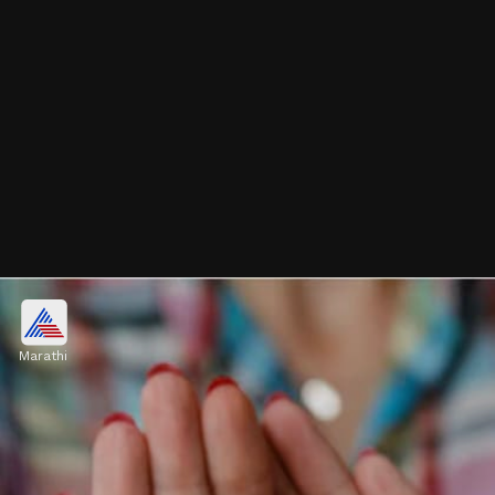
मधुमेहाबद्दल लोकांमध्ये अनेक समज व गैरसमज आहेत.
याबद्दल पुढे पाहूया.
Marathi
Image credits: Freepik