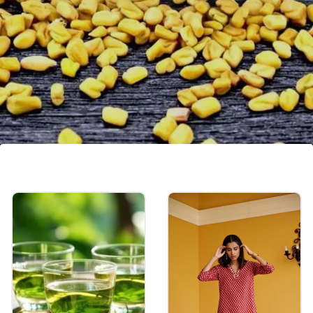
मेथीचे दाणे: मधुमेह नियंत्रणाचं गुपित
जर तुम्ही मधुमेहाशी झुंजत असाल, तर मेथीचे दाणे तुमच्यासाठी
सर्वोत्तम पर्याय आहे. रक्तातील साखरेची पातळी नियंत्रित ठेवणारे हे
दाणे तुमच्या पाचनसंस्थेला मदत करतात.
Image credits: social media