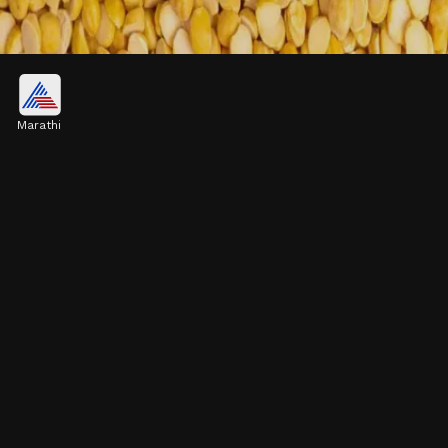
चणा डाळ: प्रथिनांचं सुपरफूड
Marathi
चणा डाळीमध्ये असलेली प्रथिने, फायबर तुमचं शरीर बनवतात
'पॉवरहाउस'! ह्यामुळे स्नायू तयार होतात, पचनसंस्था दुरुस्त राहते,
तुमच्या शरीराला मिळते एक 'एनर्जी बूस्ट'!
Image credits: social media