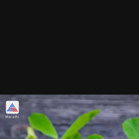
ओवा: पचनसंस्थेचा सुपरहीरो
Marathi
ओव्याच्या अँटी-बॅक्टेरियल गुणधर्मांमुळे पचनसंस्था होईल हलकी,
कार्यक्षम. त्याच्या सुदृढ परिणामांमुळे तुमचं शरीर होईल निरोगी आणि
चांगल्या प्रकारे कार्यरत! ओवा गव्हाच्या पिठात मिसळा.