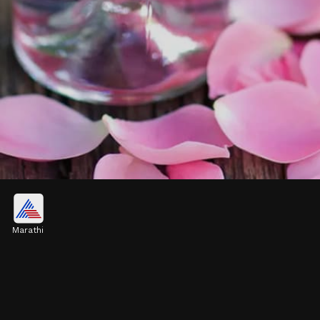
शुद्ध गुलाब पाणी
Marathi
मार्केटमध्ये विक्री केल्या जाणाऱ्या गुलाबी पाण्याची शुद्धता कशी
ओखळावी असा प्रश्न बहुतांशजणांना कळत नाही. अशातच बनावट
आणि शुद्ध गुलाब पाणी कसे ओखळावे हे जाणून घेऊया.
Image credits: Social media