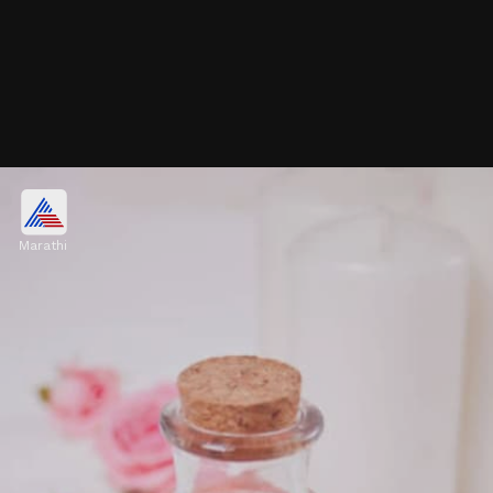
शुद्ध गुलाब पाणी कसे ओखळावे
Marathi
मार्केटमध्ये विक्री केल्या जाणाऱ्या गुलाबी पाण्याची शुद्धता कशी
ओखळावी असा प्रश्न बहुतांशजणांना कळत नाही. अशातच बनावट
आणि शुद्ध गुलाब पाणी कसे ओखळावे हे जाणून घेऊया.
Image credits: Pexels