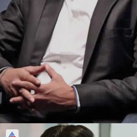
श्रेयसच घर कस झालं?