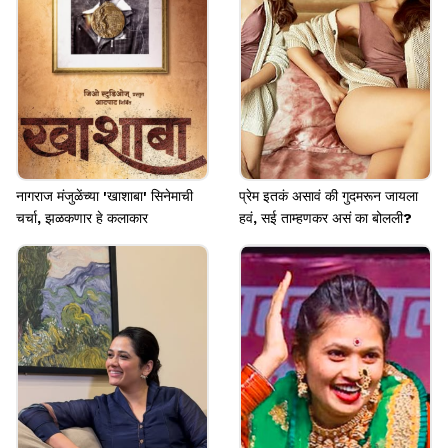
Image credits: Social Media
नागराज मंजुळेंच्या 'खाशाबा' सिनेमाची
प्रेम इतकं असावं की गुदमरून जायला
चर्चा, झळकणार हे कलाकार
हवं, सई ताम्हणकर असं का बोलली?