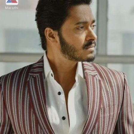
Marathi
श्रेयसने शाहरुख खानकडून पत्र आणलं आणि नंतर त्याच घर
झाल्याचं त्यानं यावेळी मुलाखतीत सांगितलं आहे. यावेळी फराह
खानला हा किस्सा आठवल्यानंतर आनंद झाला.
Image credits: Social Media