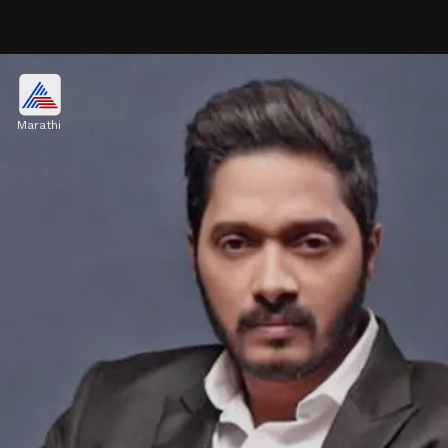
श्रेयसच पहिलं घर खरेदी कस झालं?
Marathi
श्रेयसच पहिलं घर खरेदी कस झालं याबद्दलचा किस्सा यावेळी
त्यानं समजून सांगितला आहे. त्यानं सांगितलं की, त्याच होम लोन
पास होत नव्हतं.
Image credits: Social Media