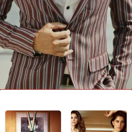
ओम शांती ओममधला पप्पू कसा भेटला?
ओम शांती ओम मधला पप्पू हा जिममध्ये भेटल्याचा यावेळी बोलताना
फराह खानने सांगितलं. दोघांनी आपल्या आठवणी जाग्या केल्यामुळं
पॉडकास्ट भारी झाला आहे.