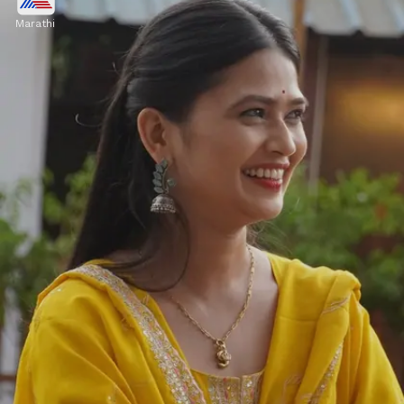
Marathi
अशी ऑफर जर मला परत मिळाली तर मी तिचा स्वीकार करील
असं गौतमीने यावेळी बोलताना म्हटलं आहे. संपूर्ण महाराष्ट्राचं
माझ्यावर प्रेम असल्याचं यावेळी गौतमी पाटीलने म्हटलं आहे.
Image credits: Instagram