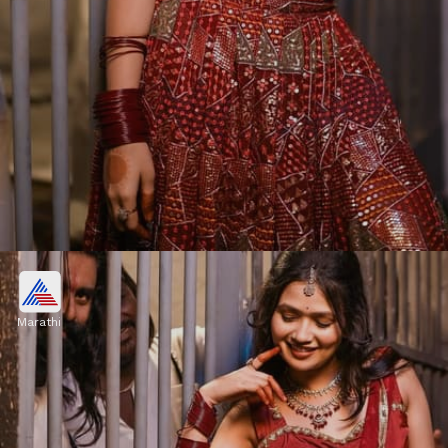
गौतमी पाटील डान्ससाठी लोकप्रिय
Marathi
गौतमी पाटीलच्या डान्सने संपूर्ण महाराष्ट्राला वेड लावलं आहे.
एखाद्या ठिकाणी जर तिचा कार्यक्रम असेल तर लांबून प्रेक्षक तिचा
डान्स पाहण्यासाठी हजर राहत असतात.
Image credits: Instagram