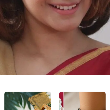
कुंदन टच मांगटिका
आपण कुंदन टच मांगटिका मॉडर्न स्टाईलमध्ह्ये घालून पाहू शकता.
आपण अनारकली डिझाईनमध्ये आपण लूक बनवू शकाल.
Image credits: social media