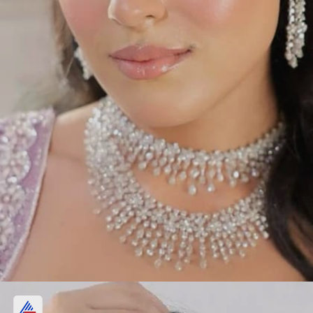
चंद्राच्या स्टाईलचा मांगटिका