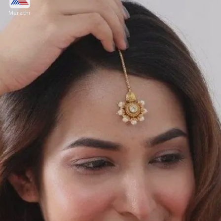
Marathi
आपण १ ग्रॅम डिझाईनमध्ये आपण चंद्राच्या स्टाईलचा मांगटिका
घातल्यावर आकर्षक दिसून याल. आपण फोटोमध्ये सुंदर दिसून याल.
Image credits: social media