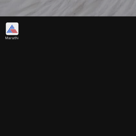
नक्षीदार स्टील डिझाईन बांगड्या
Marathi
नक्षीदार स्टील आपण विविध ऑप्शनमध्ये खरेदी करू शकणार
आहेत. आपण कॅज्युअल आऊटफिटमध्ये हे डिझाईन घेऊ शकणार
आहेत.
Image credits: Instagram