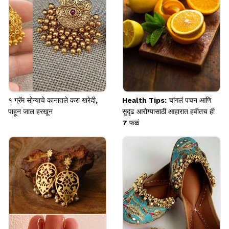
Image credits: Pinterest
१ ग्रॅम सोन्याचे कानातले करा खरेदी,
Health Tips: चांगलं पचन आणि
पाहून जाल हरखून
सुदृढ आरोग्यासाठी आहारात हवीतच ही
7 फळं