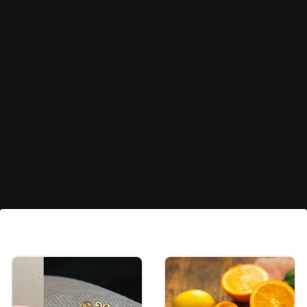
चुडी स्टाईल स्लिक स्टील डिझाईन
आपण चुडी स्टाईल स्लिक स्टील डिझाईनमध्ये आपण घालून पाहू
शकणार आहेत. हे घातल्यानंतर आपल्याला कम्फर्टेबल पद्धतीने घालू
शकणार आहे.