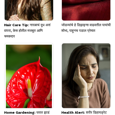
Hair Care Tip: नारळाचं दूध असं
जोडव्यांचे हे डिझाइन्स वाढवतील पायांची
वापरा, केस होतील मजबूत आणि
शोभा, पाहूनच पडाल प्रेमात
चमकदार
Home Gardening: घरात झाडं
Health Alert: शरीर डिहायड्रेट