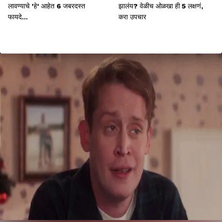
लावण्याचे 'हे' आहेत 6 जबरदस्त
झालंय? वेळीच ओळखा ही 5 लक्षणं,
फायदे...
करा उपचार