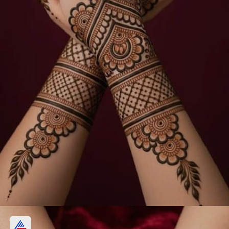
फुल हँड मेहंदी डिझाइन