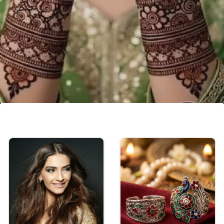
स्पेशल ईद मेहंदी
क्रॉस लाइनिंगवाली ही स्पेशल ईद मेहंदी डिझाइन निवडा. ही केवळ
दिसायलाच छान नाही, तर तुमचा सणाचा आनंदही द्विगुणीत करेल.
Image credits: pinterest