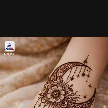
चांद-फ्लोरल डिझाइन मेहंदी
Marathi
मेहंदीने हाताची मागची बाजू (बॅक हँड) चांद आणि फुलांच्या
डिझाइनने सजवा. अशी मेहंदी दिसायला खूप भरगच्च आणि सुंदर
वाटते.
Image credits: pinterest