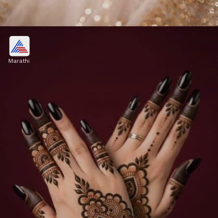
ईद मुबारक मेहंदी डिझाइन
Marathi
तुम्ही हातांवर 'ईद मुबारक' लिहिलेली मेहंदीही काढू शकता. ही
दिसायला सिंपल पण खूप आकर्षक दिसते. सोबतच बोटं मेहंदीने
भरायला विसरू नका.
Image credits: pinterest