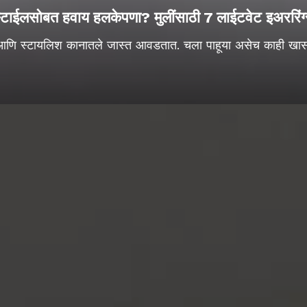
्टाईलसोबत हवाय हलकेपणा? मुलींसाठी 7 लाईटवेट इअररिंग
 आणि स्टायलिश कानातले जास्त आवडतात. चला पाहूया असेच काही खास ड