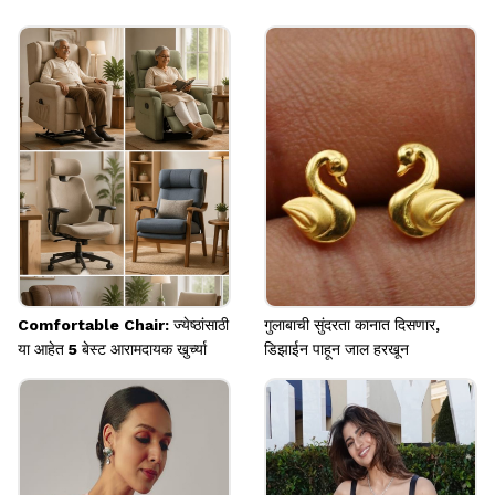
ज्या मुलींना स्टाईलमध्ये राहायला आवडत त्यांनी हे डिझाईन नक्की
घालून पाहायला हवं. हे डिझाईन दिसायला सुंदर आणि युनिक दिसत.
Image credits: chat gpt
Comfortable Chair: ज्येष्ठांसाठी
गुलाबाची सुंदरता कानात दिसणार,
या आहेत 5 बेस्ट आरामदायक खुर्च्या
डिझाईन पाहून जाल हरखून