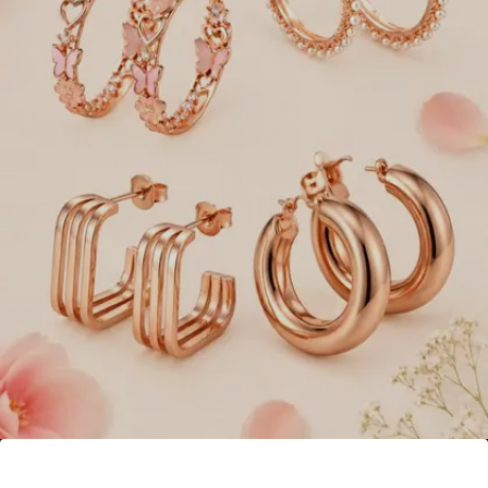
मल्टी बीड्स शेप मणी बेड्स