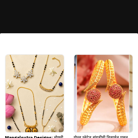
७. राऊंड सिल्व्हर मेटल क्लच
राऊंड सिल्व्हर मेटल क्लच दिसायला खूप क्लासी वाटतात. हे
कोणत्याही आऊटफिटसोबत कॅरी करता येतात. हे वापरल्यामुळे
तुमचा लूक एकदम वेगळा आणि क्लासी दिसेल.
Image credits: pinterest
Mangalsutra Designs: नोकरी
गोल्ड प्लेटेड बांगडीची डिझाईन पाहून