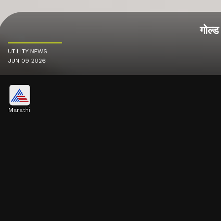
गोल्ड
UTILITY NEWS
JUN 09 2026
Marathi