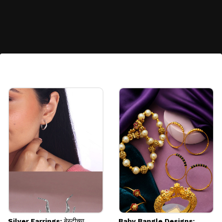
ब्लॅक शेड अजरख साडी
या ब्लॅक शेडच्या अजरख साडीला सिल्व्हर ज्वेलरी आणि कॉटन
ब्लाउजसोबत स्टाईल करून क्लासी लूक मिळवता येतो. रोजच्या
वापरासाठी हा सर्वात प्रसिद्ध पर्यायांपैकी एक आहे.
Image credits: social media
Silver Earrings: बेस्टीच्या
Baby Bangle Designs: