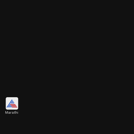
रेड आणि व्हाईट अजरख प्रिंट साडी
Marathi
लाल आणि पांढऱ्या रंगाचं कॉम्बिनेशन नेहमीच रॉयल लूक देतं. या
डिझाइनमधील पारंपरिक अजरख मोटीफ आणि बॉर्डर पॅटर्नमुळे
साडीचं सौंदर्य आणखी वाढतं.