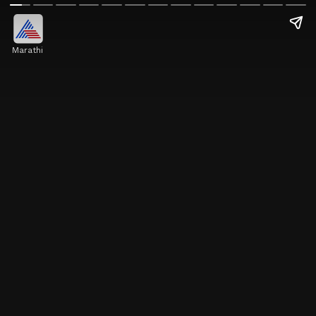
Marathi