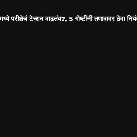
ंमध्ये परीक्षेचं टेन्शन वाढतंय?, 5 गोष्टींनी तणावावर ठेवा निय