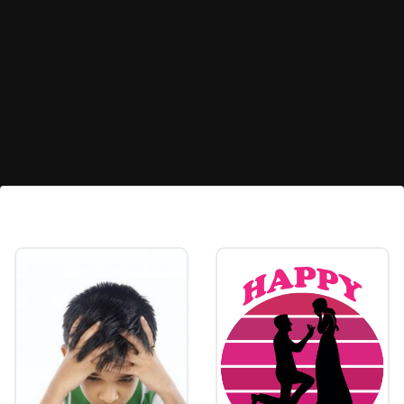
तुरटी कशी वापरायची
वापरण्यासाठी पावडर बनवा. त्यानंतर एक चमचा गुलाब पाण्यात एक
चिमूटभर ही पावडर मिसळा, पेस्ट तयार करा आणि चेहऱ्यावर लावा.
त्यानंतर १५ मिनिटांनी चेहरा कोमट पाण्याने धुवा.
Image credits: pinterest