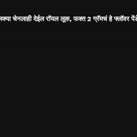
क्या चेनलाही देईल रॉयल लूक, फक्त 2 ग्रॅमचं हे फ्लॉवर पेंड