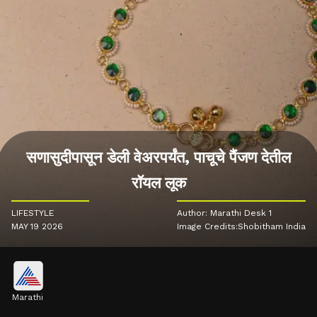
सणासुदीपासून डेली वेअरपर्यंत, पाचूचे पैंजण देतील
रॉयल लूक
LIFESTYLE
Author: Marathi Desk 1
MAY 19 2026
Image Credits:Shobitham India
Marathi