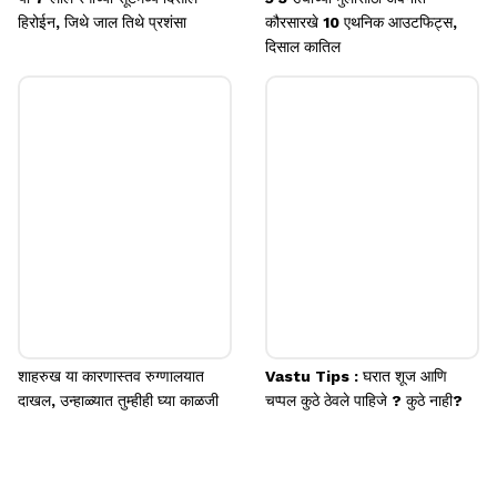
हिरोईन, जिथे जाल तिथे प्रशंसा
कौरसारखे 10 एथनिक आउटफिट्स,
दिसाल कातिल
शाहरुख या कारणास्तव रुग्णालयात
Vastu Tips : घरात शूज आणि
दाखल, उन्हाळ्यात तुम्हीही घ्या काळजी
चप्पल कुठे ठेवले पाहिजे ? कुठे नाही?