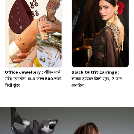
Office Jewellery : ऑफिसमध्ये
Black Outfit Earrings :
सर्वच म्हणतील, वा..व फक्त 500 रुपये,
काळ्या ड्रेसवर किती सुंदर, 7 छान
किती सुंदर
आयडिया