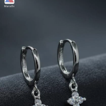
Marathi
बटरफ्लाय लटकन असलेले प्लेन फिनिशचे सिल्व्हर हूप्स जास्त
चमक नसतानाही आकर्षक दिसतात. तुम्ही कॅज्युअल आणि स्मार्ट
डेली स्टाइलसाठी हे निवडू शकता.
Image credits: instagram