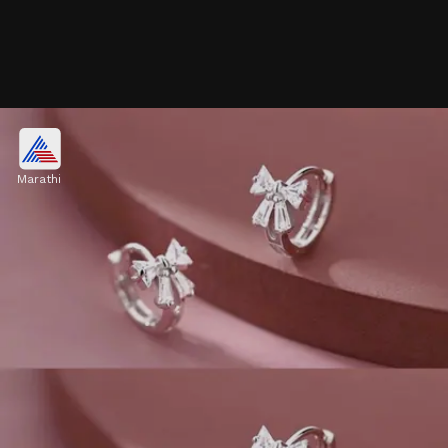
ट्विस्टेड सिल्व्हर हगी हूप्स
Marathi
ट्विस्टेड पॅटर्नचे हगी हूप्स साध्या डिझाइनपेक्षा थोडे अधिक
स्टायलिश दिसतात. यांचं टेक्स्चर फिनिश जास्त चमक नसतानाही
सुंदर दिसतं. मिनिमल पण युनिक लूक हवा असेल, तर हा बेस्ट
ऑप्शन आहे
Image credits: pinterest