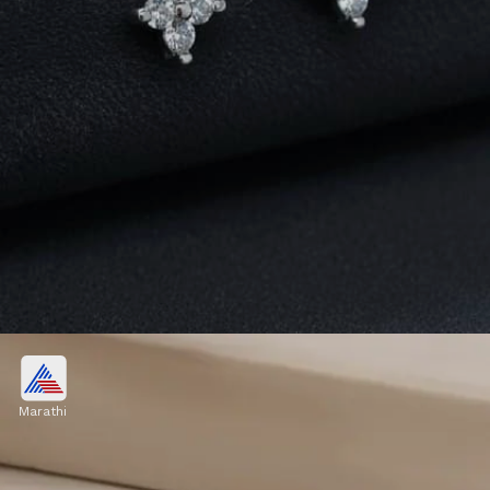
क्यूबिक स्टोन टॅसल्स हगी हूप्स
Marathi
ज्यांना हलकीशी चमक आवडते, त्यांच्यासाठी लहान CZ स्टोन
टॅसल्स असलेले सिल्व्हर हगी हूप्स उत्तम पर्याय आहेत. हे गरजेपेक्षा
जास्त हेवी वाटत नाहीत, पण चेहऱ्याचे सौंदर्य नक्कीच खुलवतात.