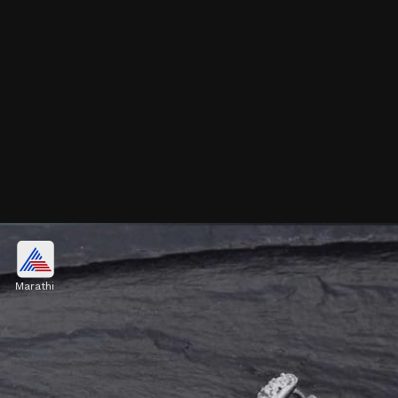
सिल्व्हर हगी हूप्स इयररिंग्स डिझाइन्स
Marathi
1000 रुपयांपेक्षा कमी किमतीतही अनेक प्रीमियम आणि ट्रेंडी
सिल्व्हर हगी हूप्स इयररिंग्स सहज मिळतात. रोजच्या वापरासाठी
मजबूत, तर या 7 डिझाइन्स नक्की पाहा.
Image credits: pinterest