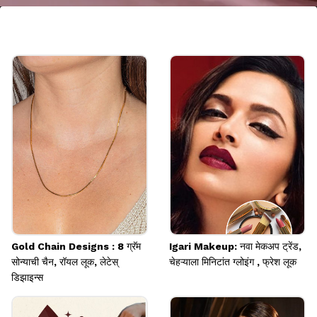
बो डिझाइन सिल्व्हर हगी हूप्स
जर तुम्हाला क्यूट आणि फेमिनिन ज्वेलरी आवडत असेल, तर बो
डिझाइनचे सिल्व्हर हगी हूप्स एक उत्तम पर्याय आहेत. हे कानातले
डेनिम, कुर्ती किंवा समर ड्रेसेससोबत सहज स्टाईल करता येतात.
Image credits: pinterest
Gold Chain Designs : 8 ग्रॅम
Igari Makeup: नवा मेकअप ट्रेंड,
सोन्याची चैन, रॉयल लूक, लेटेस्
चेहऱ्याला मिनिटांत ग्लोइंग , फ्रेश लूक
डिझाइन्स