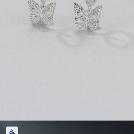
बटरफ्लाय लटकन सिल्व्हर हूप्स