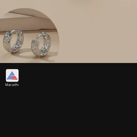
कटवर्क सिल्व्हर हगी हूप्स डिझाइन
Marathi
ऑफिस, कॉलेज, प्रवास किंवा रोजच्या रुटीनसाठी हे कटवर्क
सिल्व्हर हगी हूप्स डिझाइन नेहमी ट्रेंडमध्ये असते. तुम्ही हे रोज
घातल्यास एकदम प्रोफेशनल लूक मिळेल.
Image credits: pinterest