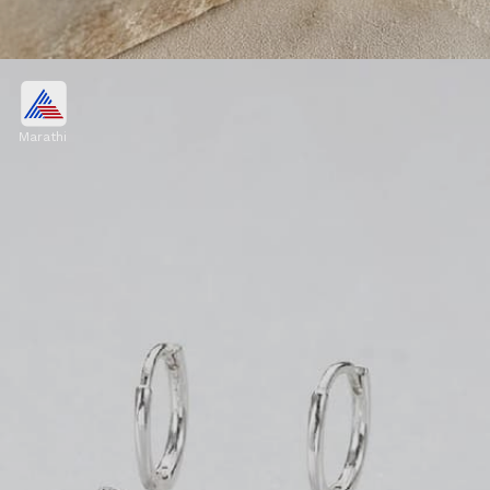
क्लासिक झिगझॅग सिल्व्हर हगी हूप्स
Marathi
सिंपल आणि एव्हरग्रीन ज्वेलरी आवडत असेल, तर क्लासिक
झिगझॅग सिल्व्हर हगी हूप्स हा सर्वोत्तम पर्याय आहे. यांची क्लीन आणि
मिनिमल डिझाइन कोणत्याही प्रकारच्या आऊटफिटसोबत सहज मॅच
होते.
Image credits: silver_store_matapayals Instagram