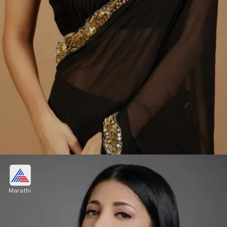
गोल्डन इअररिंग्स डिझाइन
Marathi
कियारा अडवाणीने गोल्डन बॉर्डर असलेल्या साडीला मॅचिंग लुक
देण्यासाठी गोल्डन झुमके घातले आहेत. बाजारात तुम्हाला हे 300-
600 रुपयांपर्यंत मिळतील.