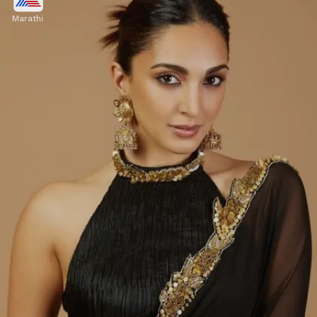
Marathi
जर काळ्या साडीसोबत तुमचा ब्लाउजसुद्धा हेवी असेल, तर अशा
प्रकारचे सॉलिटेअर स्टोन स्टड इअररिंग्स घाला. यामुळे तुमचा
ओव्हरऑल लुक बॅलन्स होतो.
Image credits: INSTAGRAM