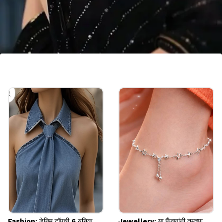
लेयर्ड गोल्ड प्लेटेड इअररिंग्स
सणासुदीच्या दिवसात किंवा लग्नसमारंभात हटके दिसायचं असेल,
तर तुम्ही लेयर्ड वर्क असलेले गोल्ड प्लेटेड इअररिंग्स खरेदी करू
शकता. यामध्ये तीन लेअर्ससोबत बारीक खड्यांचं काम केलेलं आहे.
Image credits: INSTAGRAM
Fashion: डेनिम टॉपची 6 युनिक
Jewellery: या पैंजणांनी तुमच्या