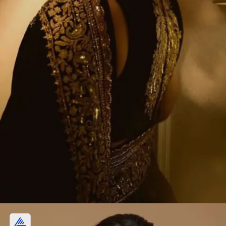
सॉलिटेअर स्टोन स्टड्स