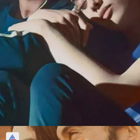
सिनेमाची 5व्या दिवशीची कमाई