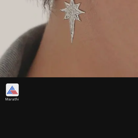
साधेपणातच दिसते आकर्षकता
Marathi
फॅशन तज्ज्ञांच्या मते, आजची तरुण पिढी भडक दागिन्यांपेक्षा
मिनिमल ज्वेलरीला प्राधान्य देत आहे.
Image credits: PINTEREST