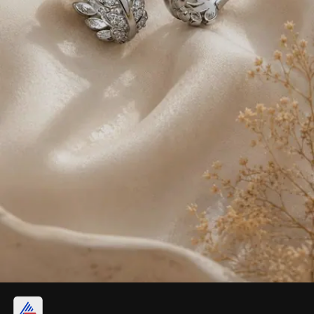
आरामदायी आणि रोजच्या वापरासाठी योग्य