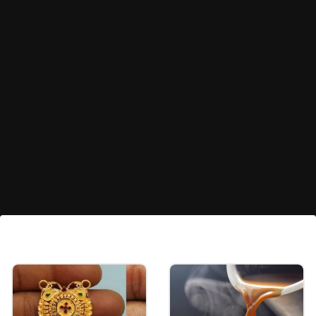
2026 मध्येही कायम राहणार ट्रेंड?
फॅशन क्षेत्रातील जाणकारांच्या मते, मिनिमल सिल्व्हर ज्वेलरीचा
ट्रेंड पुढील काळातही कायम राहण्याची शक्यता आहे.
Image credits: PINTEREST