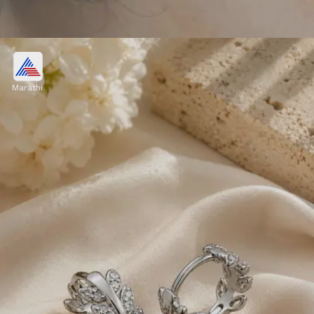
सोशल मीडियाचा मोठा प्रभाव
Marathi
इन्स्टाग्राम आणि इतर सोशल मीडिया प्लॅटफॉर्मवर फॅशन
इन्फ्लुएन्सर्सकडून मिनिमल सिल्व्हर ज्वेलरीचे मोठ्या प्रमाणावर
प्रमोशन केले जात आहे.
Image credits: PINTEREST