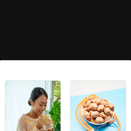
चहासोबत कुरकुरीत पदार्थ
शेवटी, चहा गाळून घेतला की पिण्यासाठी तयार! पाऊस पडत
असताना असा गरमागरम चहा बनवून भजी किंवा बिस्किटांसोबत
पावसाळ्याचा आनंद घ्या.
Image credits: Social media