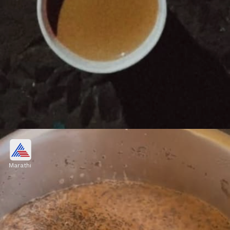
कडक चहा
Marathi
पावसाळ्याच्या गारव्यात गरमागरम आणि थोडा झणझणीत चहा
पिण्याची मजाच काही और असते. तुम्ही घरीच अगदी सोप्या पद्धतीने
असा कडक चहा बनवू शकता.
Image credits: instagram