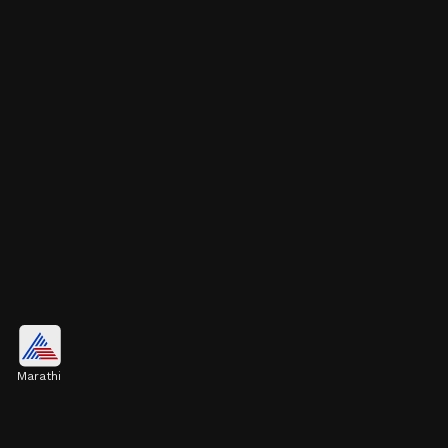
रंग, चव आणि सुगंध
Marathi
चहाला रंग आल्यावर त्यात दूध आणि साखर घालून 3-4 मिनिटे
उकळू द्या. या सर्व स्टेप्समुळे चहाला गडद रंग, कडक चव आणि
अप्रतिम सुगंध येतो.