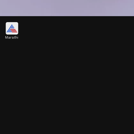
कलरफुल स्टोन वर्क असलेली पिन
Marathi
ही रंगीबेरंगी स्टोनवाली सिल्व्हर साडी पिन खूप आकर्षक आहे.
यामध्ये गुलाबी, हिरव्या आणि निळ्या रंगाचे चमकदार खडे जडवले
आहेत. यामुळे तुमच्या स्टाइलला मॉडर्न टच मिळतो.
Image credits: Instagram