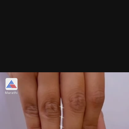
घुंगरूपासून स्टोनपर्यंत, लेटेस्ट सिल्व्हर साडी पिन
डिझाइन्स
Marathi
लेटेस्ट सिल्व्हर साडी पिन डिझाइन्स पाहा. हे डिझाइन्स पारंपरिक
आणि मॉडर्न अशा दोन्ही लूकसाठी परफेक्ट आहेत.
Image credits: Instagram