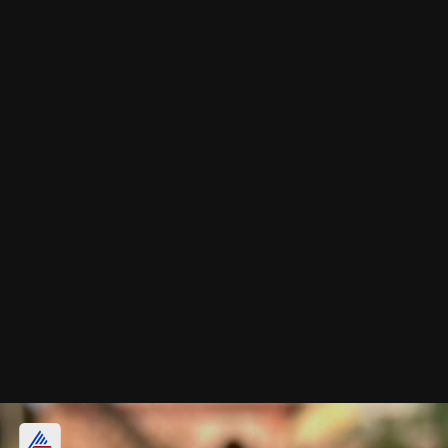
मिनिमल फ्लोरल डिझाइन पिन