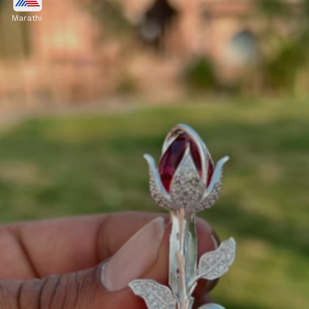
Marathi
मिनिमल फ्लोरल डिझाइन असलेली ही सिल्व्हर साडी पिन खूप
सिंपल आणि एलिगेंट लूक देते. यातील छोट्या फुलांची डिझाइन
आणि हलकी चमक याला रोजच्या वापरासाठी परफेक्ट बनवते.
Image credits: Instagram