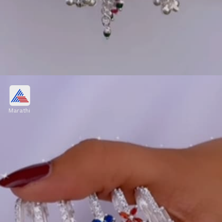
सिल्व्हर घुंगरू झुमकी स्टाइल साडी पिन
Marathi
सिल्व्हर साडी पिनचं हे डिझाइन खूप रॉयल आणि हेवी लूक देतं.
यामध्ये चांदीचे घुंगरू आणि चमकदार स्टोनची झुमकीसारखी लटकन
आहे. यामुळे साडी अधिक ग्रेसफुल दिसते.
Image credits: Instagram