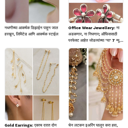
नथणीच्या आकर्षक डिझाईन पाहून जाल
Office Wear Jewellery: ना
हरखून, लिमिटेड आणि आकर्षक स्टाईल
अडकणार, ना निघणार; ऑफिससाठी
परफेक्ट आहेत जोडव्यांच्या 'या' 7 न्यू
डिझाइन्स
Gold Earrings: एकाच दरात दोन
चेन लटकन इअरिंग घालून करा हवा,