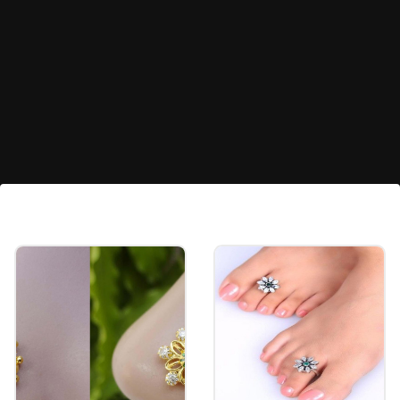
प्रिंटेड कॉटन साड्या
फक्त प्लेनच नाही, तर तुम्ही कॉटनच्या प्रिंटेड साड्यांमध्येही खास
दिसू शकता. अशा साड्या दिसायला चमकदार आणि आकर्षक
असतात.
Image credits: Cilory