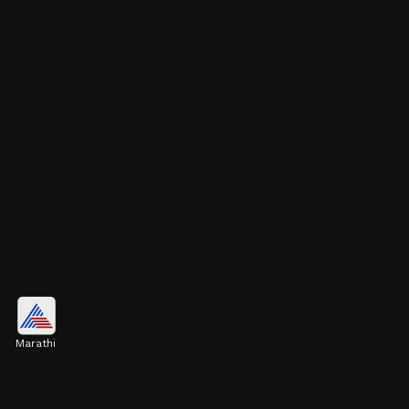
शेडेड कॉटन साडी
Marathi
शेडेड कॉटन साड्यांमध्ये पांढऱ्या रंगासोबत निळ्या रंगाची निवड
करा. हा रंग दिसायला चमकदार आणि फॅन्सी वाटतो.
Image credits: Pinterest