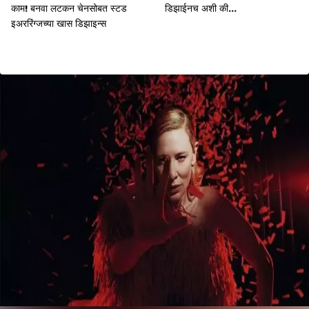
काम! बनवा लटकन चेनसोबत स्टड
डिझाईनच अशी की...
इअररिंग्जच्या खास डिझाइन्स