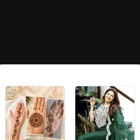
डँगलिंग बुलाकी
एका पातळशा सिल्व्हर बुलाकीला एका छोट्या खड्याचं डँगलिंग
लावलेलं आहे. मिनिमल लूकमध्ये अधिक क्लासी दिसण्यासाठी तुम्ही
अशा प्रकारची बुलाकी डिझाइन नक्कीच ट्राय करू शकता.
Image credits: pinterest