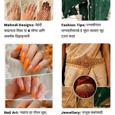
Mehndi Designs: मेहंदी
Fashion Tips: पन्नाशीनंतर
काढायला शिका या 8 सोप्या आणि
भाग्यश्रीसारखे हे सुंदर सलवार सूट
आकर्षक डिझाइन्सनी
ट्राय करा!
Nail Art: नखांना द्या रॉयल लुक,
Jewellery: नाजूक कंबरेसाठी