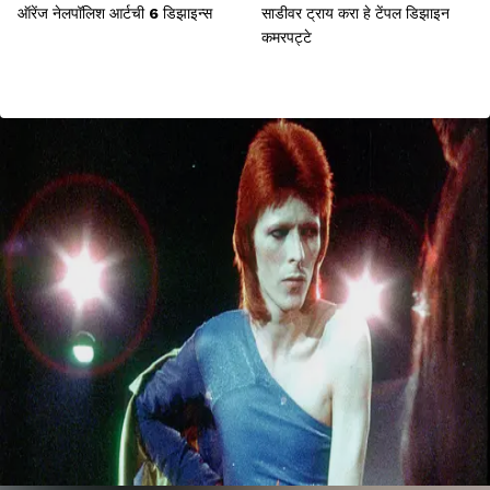
ऑरेंज नेलपॉलिश आर्टची 6 डिझाइन्स
साडीवर ट्राय करा हे टेंपल डिझाइन
कमरपट्टे