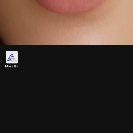
मिनिमल गोल्ड बुलाकी
Marathi
ही सिंपल आणि हलकी सोन्याची बुलाकी परफेक्ट आहे. ही फक्त
एका पातळ सोनेरी तारेपासून बनलेली असते, जी खूपच एलिगंट
दिसते. कॉलेज तरुणींमध्ये याची सध्या खूप क्रेझ आहे.
Image credits: pinterest