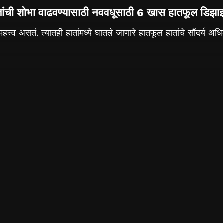
तांची शोभा वाढवण्यासाठी नववधूसाठी 6 खास हातफूल डिझाइ
ेष महत्त्व असतं. त्यातही हातांमध्ये घातले जाणारे हातफूल हातांचे सौंदर्