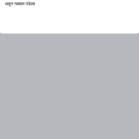
धावून गळ्यात पडेल!