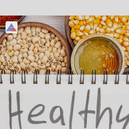
मेडिटेशन किंवा योगाभ्यास करा
Marathi
डोक्यातील वाईट विचार काढून टाकण्यासाठी थोडावेळ मेडिटेशन
किंवा योगाभ्यास करा. यामुळे मन एकाग्र होण्यास मदत होईल.
याशिवाय डोक्यातील वाईट विचार दूर होतील.
Image credits: unsplash