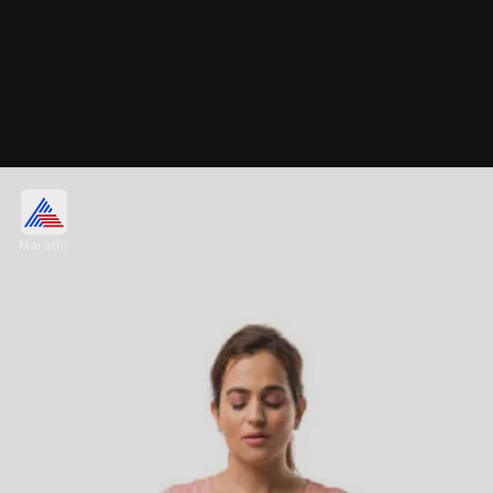
वाईट विचारांपासून दूर राहण्यासाठी उपाय
Marathi
दैनंदिन जीवनातील कोणत्या सवयी मोडाव्यात जेणेकरुन डोक्यात
वाईट विचार येणार नाहीत याबद्दल पुढे जाणून घेऊया.
Image credits: facebook