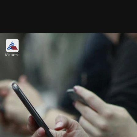
मल्टीटास्किंची सवय सोडा
Marathi
एकाचवेळी अनेक कामे करण्याची सवय मोडा. यामुळे एक काम
व्यवस्थितीत होत नाही आणि ते अपूर्ण राहते. अशातच चिडचिड
आणि तणाव निर्माण होते.
Image credits: Getty