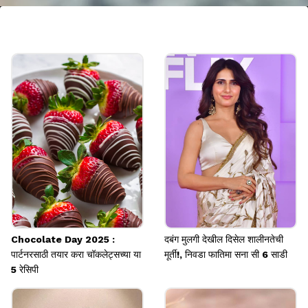
सोशल मीडियाचा योग्य वापर
सोशल मीडियाचा सकाळच उठल्याउठल्या वापर करू नये. यामुळे
तणाव अधिक वाढला जाऊ शकतो.
Image credits: social media
Chocolate Day 2025 :
दबंग मुलगी देखील दिसेल शालीनतेची
पार्टनरसाठी तयार करा चॉकलेट्सच्या या
मूर्ती!, निवडा फातिमा सना सी 6 साडी
5 रेसिपी