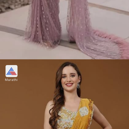
शिमरी नेट साडी
Marathi
शिमरी नेट फॅब्रिकची रेडी-टू-वेअर साडी पार्टी वेअर लूकसाठी
उत्तम मानली जाते. तिचं हलकं आणि स्टायलिश डिझाइन सर्व
वयोगटातील महिलांवर छान दिसतं.
Image credits: pinterest