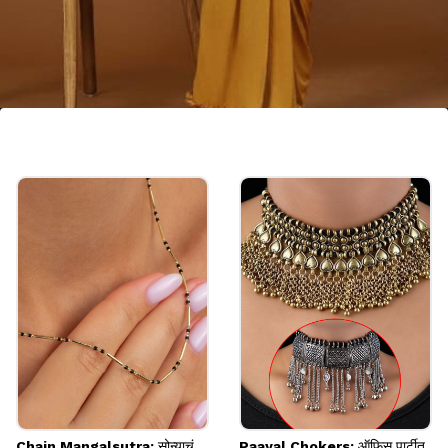
सिल्क रेडी-टू-वेअर साडी
सिल्क फॅब्रिकमधील रेडी-टू-वेअर साडी पारंपरिक आणि रॉयल
लूक देते. ही साडी नेसून तुम्ही ब्लाउज शिवायच्या टेन्शनशिवाय खूप
सुंदर दिसू शकता.
Image credits: pinterest
Chain Mangalsutra: सोन्याचं
Paayal Chokers: ऑफिस पार्टीत