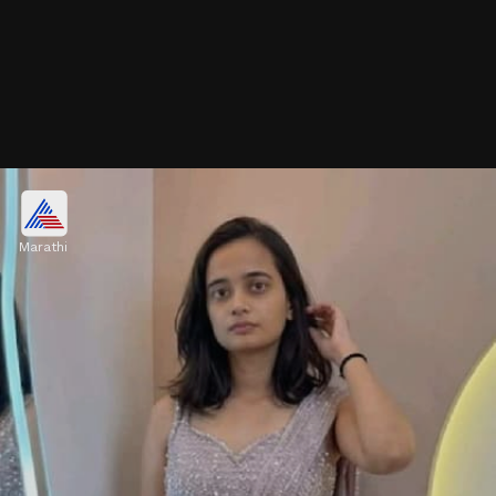
सिक्विन वर्क साडी
Marathi
हलक्या सिक्विन वर्कची रेडी-टू-वेअर साडी नेसल्यावर लगेच
ग्लॅमरस लूक मिळतो. हे डिझाइन लग्न, रिसेप्शन आणि वट
सावित्रीसारख्या खास प्रसंगांसाठी खूप सुंदर दिसतं.
Image credits: pinterest