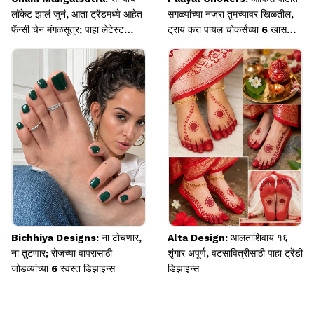
लॉकेट झालं जुनं, आता ट्रेंडमध्ये आहेत
सगळ्यांच्या नजरा तुमच्यावर खिळतील,
फॅन्सी चेन मंगळसूत्र; पाहा लेटेस्ट
ट्राय करा पायल चोकर्सच्या 6 खास
डिझाइन्स
डिझाइन्स
Bichhiya Designs: ना टोचणार,
Alta Design: आलताशिवाय १६
ना तुटणार; रोजच्या वापरासाठी
शृंगार अपूर्ण, वटसावित्रीसाठी पाहा ट्रेंडी
जोडव्यांच्या 6 स्वस्त डिझाइन्स
डिझाइन्स