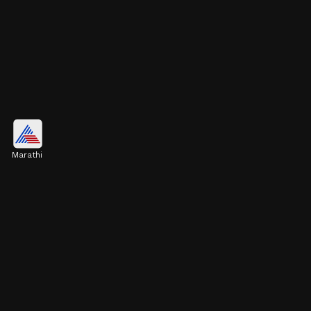
स्टोन स्टडेड नथ
Marathi
छोट्या छोट्या स्टोनपासून बनलेली हि नथ दिसायला आकर्षक
वाटते. पार्टी किंवा फेस्टिव्हल लूकसाठी हा पर्याय सर्वात चांगला आहे.
Image credits: Pinterest