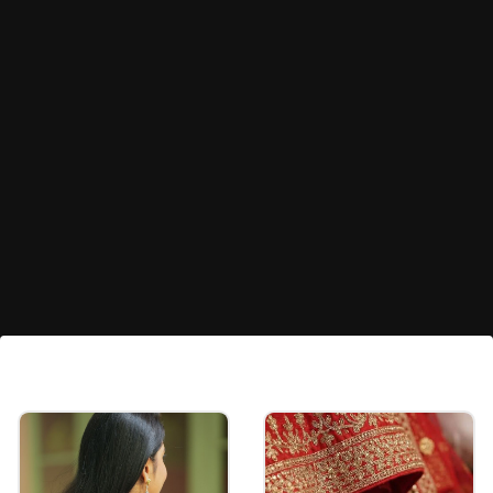
मिनिमल गोल्डन नथ डिझाईन
आपण नाजूक आणि सुंदर डिझाईनची मिनिमल गोल्डन नथ
डिझाईनची निवड करू शकता. हि रोज घालायला एक चांगला पर्याय
आहे.