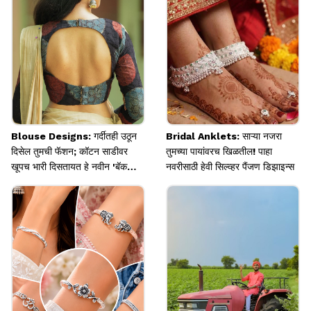
Image credits: Pinterest
Blouse Designs: गर्दीतही उठून
Bridal Anklets: साऱ्या नजरा
दिसेल तुमची फॅशन; कॉटन साडीवर
तुमच्या पायांवरच खिळतील! पाहा
खूपच भारी दिसतायत हे नवीन 'बॅक
नवरीसाठी हेवी सिल्व्हर पैंजण डिझाइन्स
ब्लाउज पॅटर्न्स'