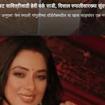
वट सावित्रीसाठी हेवी वर्क साडी, दिसाल रुपालीसारख्या सुंद
'अनुपमा' फेम रुपाली गांगुलीच्या वॉर्डरोबमधील या खास साड्यांवर एक न