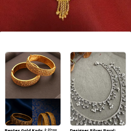
राउंड शेप क्लासी मांगटिका
राउंड शेप मिनिमल मांगटिका नेहमीच ट्रेंडमध्ये असतो. याचा सिंपल
पण रिच लुक नववधूच्या पारंपरिक आऊटफिटला अधिक एलिगेंट
आणि आकर्षक बनवतो.
Image credits: pinterest
Bentex Gold Kada: हे बेंटेक्स
Designer Silver Payal: