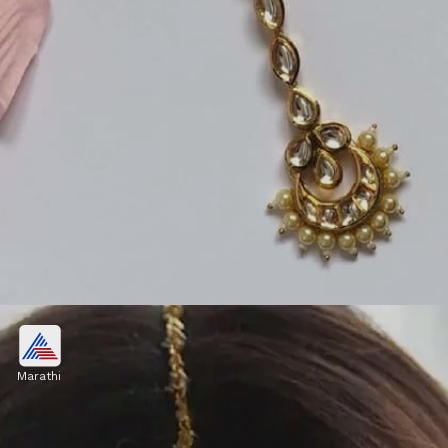
कुंदन टच मांगटिका
Marathi
मिनिमल कुंदन वर्क असलेला मांगटिका पारंपरिक आणि मॉडर्न
स्टाइलचं एक उत्तम कॉम्बिनेशन आहे. नववधू लेहेंगा, अनारकली
किंवा सिल्क साडीसोबत हा मांगटिका घालून आपला लुक खास बनवू