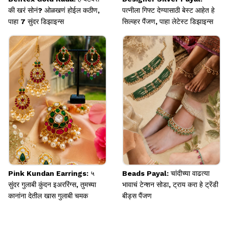
की खरं सोनं? ओळखणं होईल कठीण,
पत्नीला गिफ्ट देण्यासाठी बेस्ट आहेत हे
पाहा 7 सुंदर डिझाइन्स
सिल्व्हर पैंजण, पाहा लेटेस्ट डिझाइन्स
Pink Kundan Earrings: ५
Beads Payal: चांदीच्या वाढत्या
सुंदर गुलाबी कुंदन इअररिंग्स, तुमच्या
भावाचं टेन्शन सोडा, ट्राय करा हे ट्रेंडी
कानांना देतील खास गुलाबी चमक
बीड्स पैंजण