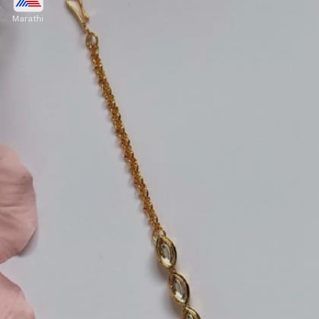
Marathi
हाफ मून किंवा चांद डिझाइनचा 1 ग्रॅम गोल्ड मांगटिका तुमचा
एथनिक लुक अधिक आकर्षक बनवतो. ही डिझाइन नववधूच्या
चेहऱ्यावर एक वेगळाच ग्रेस आणते आणि फोटोमध्येही खूप सुंदर
दिसते.
Image credits: pinterest