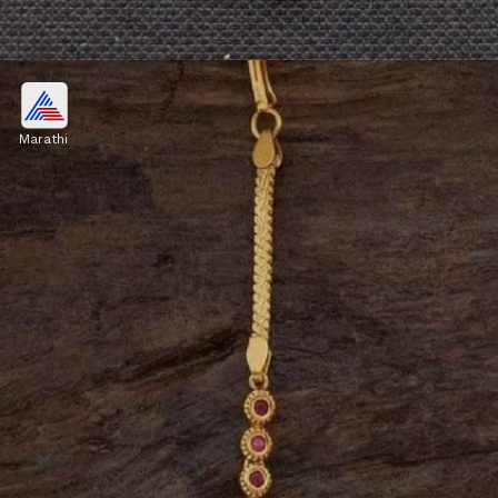
सिंगल स्टोन मिनिमल डिझाइन
Marathi
जर नववधूला सिंपल दागिने आवडत असतील, तर सिंगल स्टोन
असलेला मांगटिका तिच्यासाठी परफेक्ट आहे. याचा क्लासी लुक
रोजच्या कार्यक्रमात किंवा छोट्या कौटुंबिक समारंभात खूप सुंदर
दिसतो.
Image credits: pinterest