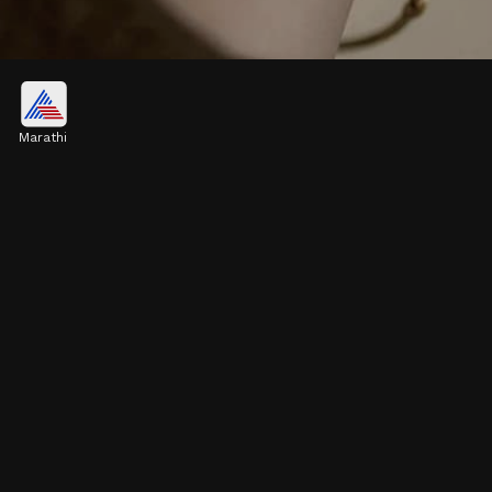
मिनिमल पर्ल कडा सेट
Marathi
तुम्हाला जर हलकी आणि क्लासी ज्वेलरी आवडत असेल, तर हा
मिनिमल पर्ल कडा सेट तुमच्यासाठी बेस्ट आहे. ऑर्गेंझा आणि शिफॉन
साडीसोबत ही डिझाइन खूपच ट्रेंडी दिसते.
Image credits: pinterest