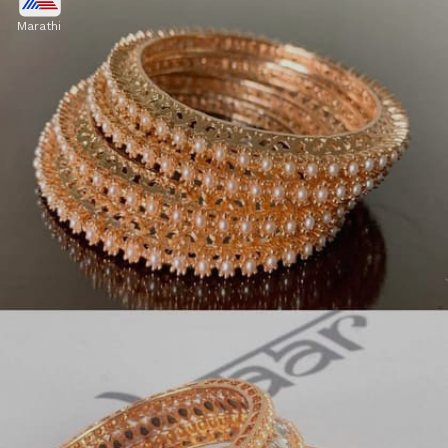
Marathi
मल्टीलेअर मोत्यांच्या बांगड्यांचा सेट सध्या फॅशनमध्ये खूप ट्रेंड
करत आहे. याची युनिक आणि मॉडर्न स्टाइल साध्या साडीलाही
स्टायलिश आणि ग्रेसफुल लूक देते.
Image credits: pinterest