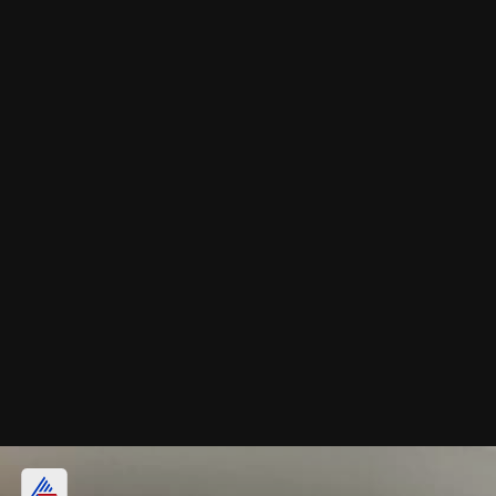
मल्टीलेअर पर्ल बांगड्यांची डिझाइन