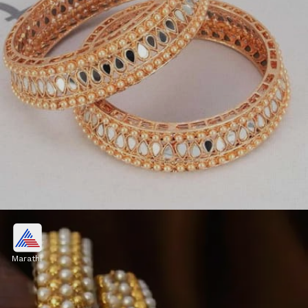
रोज गोल्ड पर्ल बांगड्यांचा सेट
Marathi
रोज गोल्ड फिनिश असलेल्या मोत्यांच्या बांगड्या महिलांना खूपच
सॉफ्ट आणि एलिगेंट लूक देतात. पेस्टल रंगाच्या साडीवर आणि
हलक्या मेकअपसोबत यांचं कॉम्बिनेशन खूपच सुंदर दिसतं.