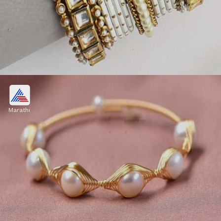
कुंदन-मोती कॉम्बिनेशन बांगड्या
Marathi
कुंदन आणि मोत्यांचं सुंदर कॉम्बिनेशन पारंपरिक आऊटफिटला
अधिक खास बनवतं. सिल्क किंवा बनारसी साडीसोबत हा बांगड्यांचा
सेट खूपच क्लासी आणि रिच लूक देतो.
Image credits: pinterest