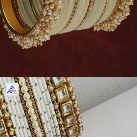
व्हाइट पर्ल गोल्डन बांगड्यांचा सेट
Marathi
पांढरे मोती आणि गोल्डन टोन असलेला हा बांगड्यांचा सेट
कोणत्याही रंगाच्या साडीवर खूपच एलिगेंट दिसतो. लग्न, पूजा किंवा
सणासुदीच्या दिवशी हा सेट तुमच्या लूकला एक रॉयल टच देतो.
Image credits: pinterest