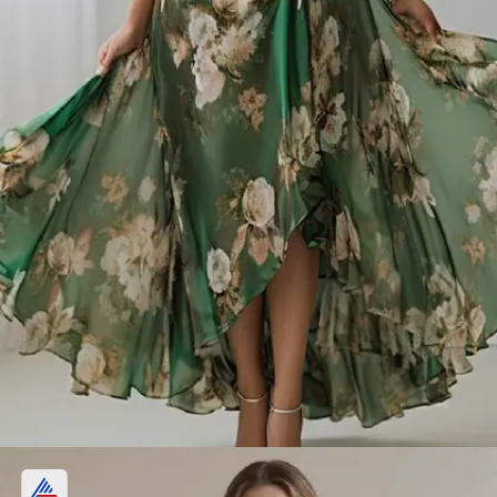
रॅप स्टाईल फ्लोई ड्रेस