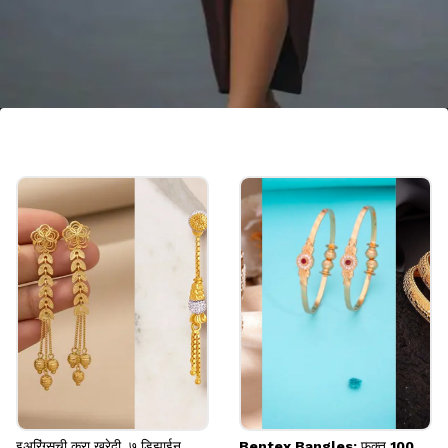
डार्क कलर फ्लेअर गाऊन
काळा, नेव्ही ब्लू किंवा डार्क ग्रीन अशा रंगांचे फ्लेअर गाऊन प्लस
साईज महिलांसाठी एक उत्तम पर्याय आहेत. हे रंग तुमचं वजन कमी
दाखवून स्टायलिश आणि क्लासी लूक देतात.
Image credits: pinterest
इअरिंग्सची करा खरेदी, ७ डिझाईन
Bentex Bangles: फक्त 100