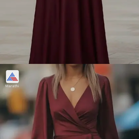
व्ही-नेक लाँग ड्रेस
Marathi
व्ही-नेक डिझाइनचा लाँग ड्रेस तुमचा गळा आणि शरीराचा वरचा
भाग लांब दाखवतो. यामुळे पूर्ण बॉडी फ्रेम स्लिम दिसते आणि
ड्रेसचा लूकही आकर्षक वाटतो.
Image credits: pinterest