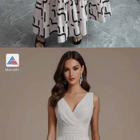
व्हर्टिकल प्रिंट मॅक्सी ड्रेस
Marathi
उभ्या प्रिंटचा (व्हर्टिकल) मॅक्सी ड्रेस तुमचा लूक उंच दाखवतो.
हलक्या फॅब्रिकचा हा ड्रेस आरामदायी तर आहेच, पण तो तुम्हाला
स्टायलिश आणि एलिगंट लूकही देतो.
Image credits: pinterest