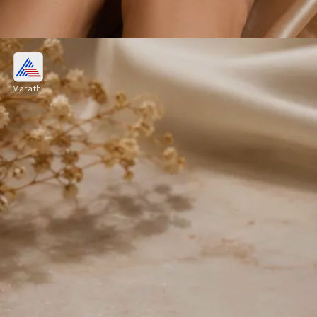
लटकनवाली गोल्डन जोडवी
Marathi
तुमचं नुकतंच लग्न झालंय आणि वटसावित्रीसाठी काहीतरी खास
डिझाइन हवंय? मग तुम्ही अशा प्रकारची लटकन असलेली गोल्डन
जोडवी नक्की घेऊ शकता.
Image credits: Pinterest