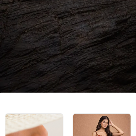
कुंदन मीनाकारी गोल्डन जोडवी
कुंदन आणि मीनाकारी कामाची ही गोल्डन जोडवी तुम्हाला सिंपल,
सोबर पण रॉयल लुक देईल. सुंदर डिझाइन आणि हेवी स्टाइलमुळे ही
जोडवी खूपच आकर्षक दिसतात.