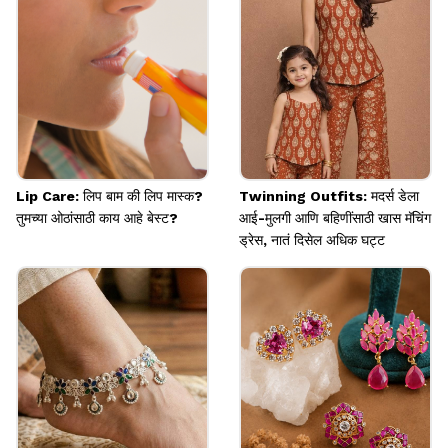
Image credits: Pinterest
Lip Care: लिप बाम की लिप मास्क?
Twinning Outfits: मदर्स डेला
तुमच्या ओठांसाठी काय आहे बेस्ट?
आई-मुलगी आणि बहिणींसाठी खास मॅचिंग
ड्रेस, नातं दिसेल अधिक घट्ट