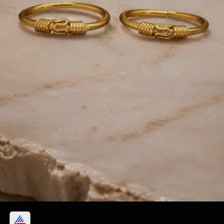
मिनिमल गोल्डन जोडवी