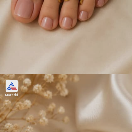
वानकी स्टाइल गोल्डन जोडवी
Marathi
तुम्हाला साउथ इंडियन स्टाइलमध्ये पारंपरिक टच असलेली सुंदर
जोडवी हवी आहेत का? मग हे डिझाइन तुमच्यासाठीच आहे. यात
गोल्डन चमक आणि खड्यांचं सुंदर काम आहे.
Image credits: srishsilvers Instagram