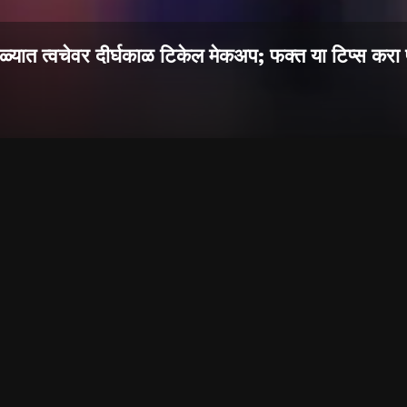
ाळ्यात त्वचेवर दीर्घकाळ टिकेल मेकअप; फक्त या टिप्स करा