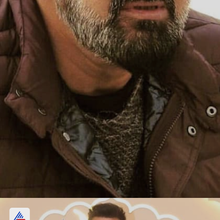
सह-अभिनेत्रींशी प्रेमप्रकरणे