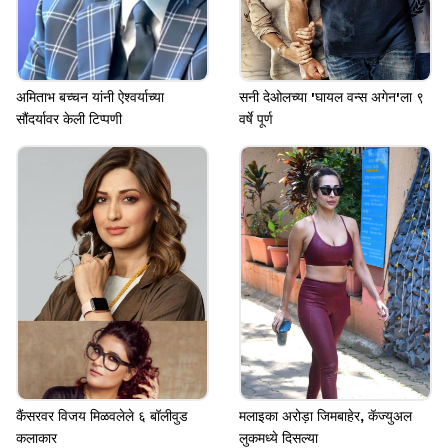
अमिताभ बच्चन यांनी ऐश्वर्याच्या
सनी देओलच्या 'घायल वन्स अगेन'ला ९
सौंदर्यावर केली टिप्पणी
वर्षे पूर्ण
कैंसरवर विजय मिळवलेले ६ बॉलीवुड
मलाइका अरोड़ा जिमबाहेर, कॅज्युअल
कलाकार
लुकमध्ये दिसल्या