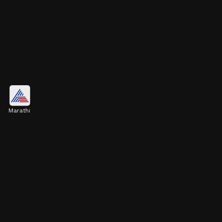
संजू चित्रपटात मोठा खुलासा
Marathi
संजय दत्त यांच्या आयुष्यावर आधारित 'संजू' चित्रपटात त्यांच्या
वैयक्तिक आयुष्याबाबत मोठा खुलासा करण्यात आला होता.
Image credits: instagram