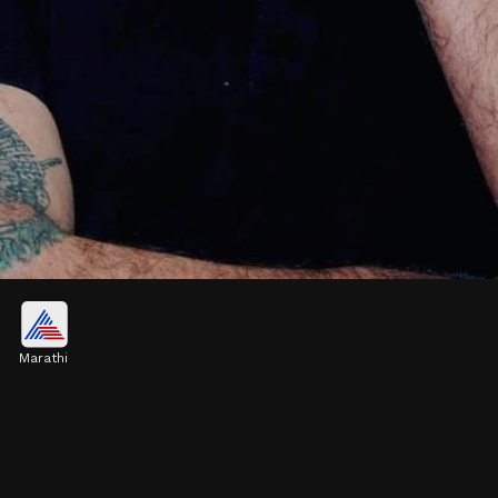
वादग्रस्त व्यक्तिमत्व संजय दत्त
Marathi
संजय दत्त हे बॉलीवूडमधील सर्वात वादग्रस्त अभिनेत्यांपैकी एक
आहेत. त्यांचे व्यसन, मुंबई बॉम्बस्फोटातील सहभाग आणि
प्रेमप्रकरणे नेहमीच चर्चेत राहिली आहेत.
Image credits: instagram