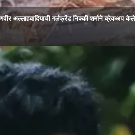
णवीर अल्लाहबादियाची गर्लफ्रेंड निक्की शर्माने ब्रेकअप केल